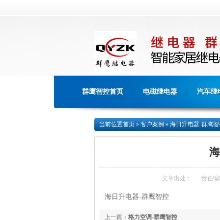
群鹰智控首页
电磁继电器
汽车继
当前位置
首页
»
客户案例
»
海日升电器-群鹰智
海
文章出处：
责任编
海日升电器-群鹰智控
上一篇：
格力空调-群鹰智控