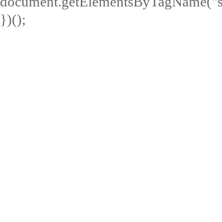
document.getElementsByTagName("scri
})();