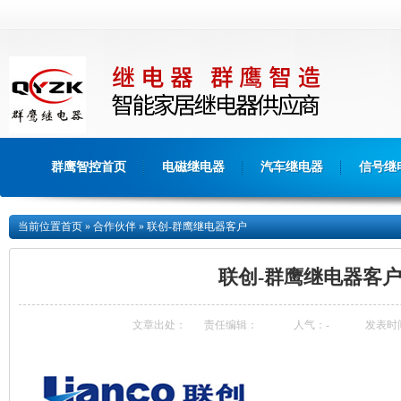
群鹰智控首页
电磁继电器
汽车继电器
信号继
当前位置
首页
»
合作伙伴
»
联创-群鹰继电器客户
联创-群鹰继电器客
文章出处：
责任编辑：
人气：
-
发表时间：