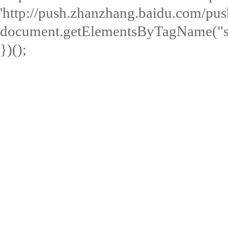
'http://push.zhanzhang.baidu.com/push.
document.getElementsByTagName("scri
})();