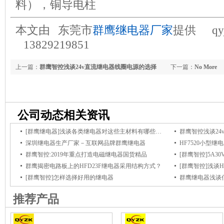
料），铜导电柱
本文由 东莞市
群鹰继电器厂家
提供 qyji
13829219851
上一篇：
群鹰智控浅谈24v直流继电器线圈电源的选择
下一篇：
No More
公司动态相关资讯
[群鹰继电器]浅谈各类继电器对这些主材料有哪些特别的要求？
群鹰智控浅谈2
深圳继电器生产厂家－互联网品牌群鹰继电器
群鹰智控:2019年重点打造电磁继电器国货精品
群鹰揭密电路板上的HFD23F继电器采用结构方式？
[群鹰智控]浅谈H
[群鹰智控]怎样选择好用的继电器
推荐产品