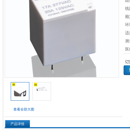
阻
线
额
环
适
测
医
订
查看全部大图
产品详情