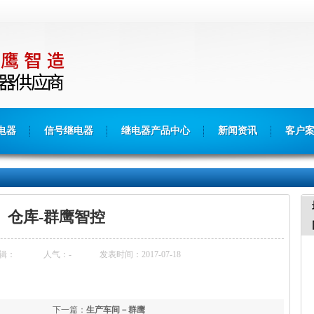
电器
信号继电器
继电器产品中心
新闻资讯
客户
仓库-群鹰智控
辑：
人气：
-
发表时间：2017-07-18
下一篇：
生产车间－群鹰