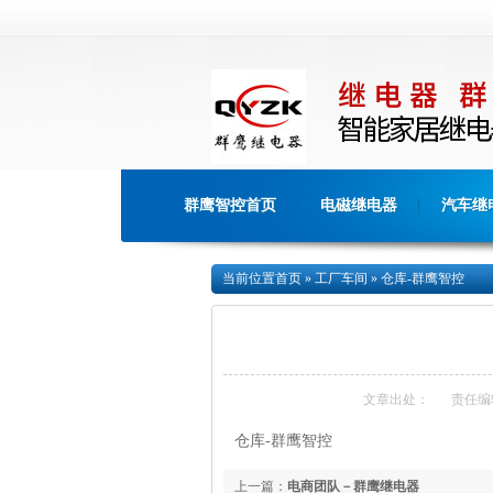
群鹰智控首页
电磁继电器
汽车继
当前位置
首页
»
工厂车间
»
仓库-群鹰智控
文章出处：
责任编
仓库-群鹰智控
上一篇：
电商团队－群鹰继电器