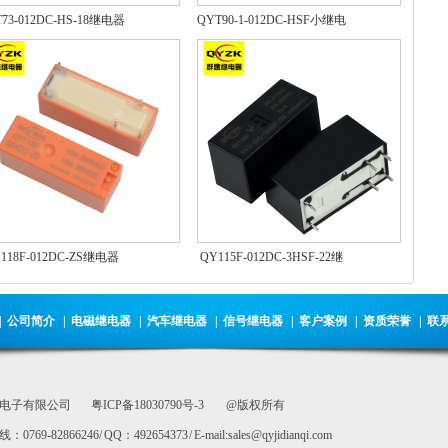
73-012DC-HS-18继电器
QYT90-1-012DC-HSF小继电
器
118F-012DC-ZS继电器
QY115F-012DC-3HSF-22继
电器
|
公司简介
|
电磁继电器
|
汽车继电器
|
信号继电器
|
客户案例
|
资质荣誉
|
联
电子有限公司
粤ICP备18030790号-3
@版权所有
-82866246/ QQ：492654373 / E-mail:sales@qyjidianqi.com